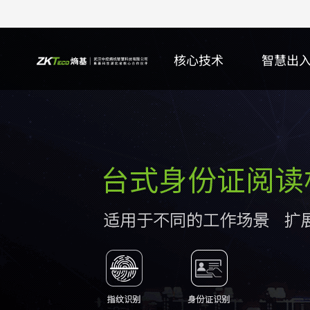
核心技术
智慧出
核心研究院
智能门禁
身份证阅读机具
ZKTeco+
行业
服务公告
公司动态
更多>>
多模态生物识别智能门禁终端
内置式身份证阅读机具
更多>>
智慧园区
服务&公告
更多>>
更
万
身
指
智
软
更
生物识别智能门禁控制器
台式身份证阅读机具
智慧校园
安全&通告
门
更
射
智
彩
射频卡识别智能门禁控制器
手持式身份证阅读机具
智慧零售
更多>>
百
多
智
培
更多>>
更多>>
更多>>
更
更
更
更
智能停车
人证核验
客户端软件
在线支持
智能车牌识别终端
手持式智能人证核验终端
ZKTime熵基智能考勤管理系统
常见问题
X
智
智