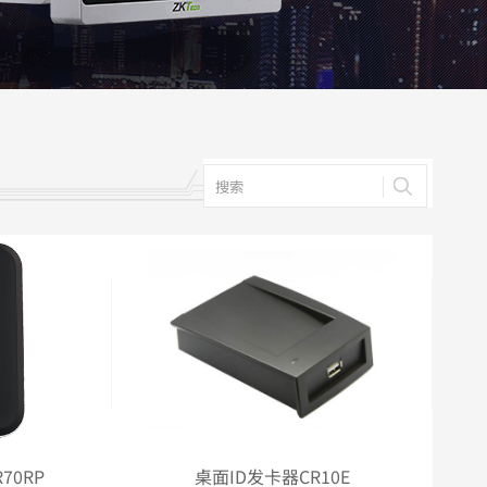
务器
列
服务器
70RP
桌面ID发卡器CR10E