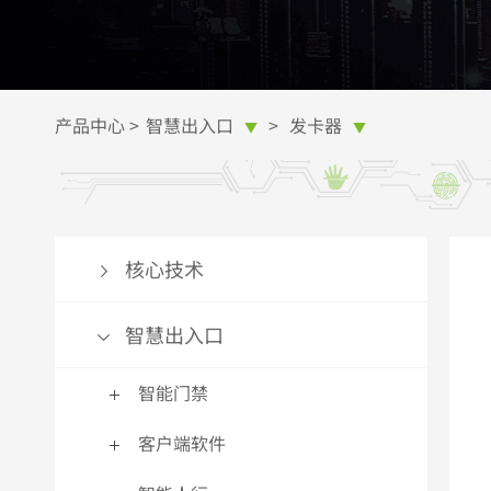
智能道闸
多功能智能人证核验终端
E-ZKEco Pro熵基时间&安全精细化管理
在线客服
通
访
更
无人值守自助终端
更多>>
系统
申请熵基科技授权
磁
更
更多>>
ZKTime微服务器
更多>>
更
产品中心
>
智慧出入口
>
发卡器
▼
▼
智能锁
生物识别模块
更多>>
混合生物识别智能锁
指纹模块
智
百
家用/办公智能锁
指静脉模块
热
人
核心技术
智能挂锁
人脸识别模块
智
百
更多>>
更多>>
更
更
智慧出入口
电子识别
智能门禁
智能卡
超
客户端软件
RFID电子标签
闭