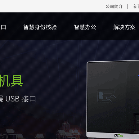
公司简介
新
入口
智慧身份核验
智慧办公
解决方案
核心算法
客户端软件
多功能读卡器
智能考勤
场景
下载中心
行业动态
核心平台
智能人行
二维码识别终
智能消费
售后服务
多>>
傲瑞达管理平台
份证读卡器
纹识别智能考勤终端
慧身份核验
件包
多>>
更多>>
智能三辊闸
二维码识别模组
面部识别智能消费
产品保修政策
禁系统管理平台
多>>
频卡识别智能考勤终端
慧人行
页
智能翼闸
更多>>
离线式智能消费终
防伪查询
傲瑞达管理平台
模态生物识别智能考勤终端
慧停车
训视频
智能摆闸
在线式智能消费终
服务站点查询
多>>
多>>
多>>
多>>
更多>>
更多>>
更多>>
智能安检
智能访客终端
ZKTeco+硬件产品
智能访客
生物识别采
射线安全检查设备
能访客终端
能云终端
多功能智能访客终
指纹采集器