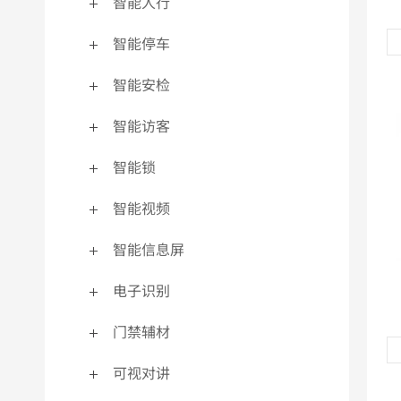
智能人行
915MHZ系列
发
智能停车
更多>>
更
读卡器
智能安检
智能访客
生物识别读卡器
智能锁
射频卡读卡器
更多>>
智能视频
智能信息屏
电子识别
门禁辅材
可视对讲