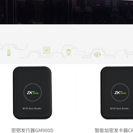
过式金属探测门
客闸机终端
多>>
更多>>
温度采集器
性物质探测立柱
多>>
虹膜采集器
多>>
更多>>
智能视频
客户端软件
智能信息屏
人脸识别服
能摄像机
傲慧识多模态后台比对系统
慧眼感知信息屏系
熵基百傲慧识人脸
成像摄像机
证魔方访客管理系统
会议门牌
更多>>
能盒子
傲慧识CTID可信身份认证平台
会议一体机
多>>
多>>
更多>>
门禁辅材
可视对讲
市防盗门
门口机
门器
室内机
密钥发行器GM900D
智能加密发卡器CR